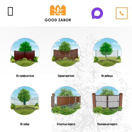
Из профнастила
Евроштакетник
Из рабицы
3D забор
Откатные ворота
Распашные ворота