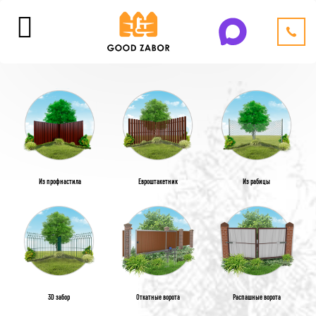
Из профнастила
Евроштакетник
Из рабицы
3D забор
Откатные ворота
Распашные ворота