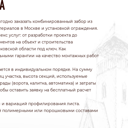
А
ИЗ КОЛОТОГО КАМНЯ
ИЗ ПРИРОДНОГО КАМНЯ
ИЗ ФРАНЦУЗСКОГО КАМНЯ
годно заказать комбинированный забор из
БЕТОННЫЕ
териалов в Москве и установкой ограждения.
ИЗ 3Д СЕТКИ ГИТТЕР
кс услуг: от разработки проекта до
ментов на объект и строительства
ковской области под ключ. Как
ьными гарантии на качество монтажных работ
ается в индивидуальном порядке. На сумму
ц участка, высота секций, используемые
ады (ворота, калитка, автоматика) и затраты
обы оставить заявку на бесплатный расчет
 и вариаций профилирования листа.
тей полимерными или порошковыми составами