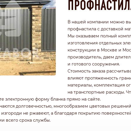
ПРОФНАСТИЛ
РОФНАСТИЛА
КИРПИЧНЫЕ ЗАБОРЫ
Ч
ДЕРЕВЯННЫЕ ЗАБОРЫ
ГОРИЗОНТАЛЬНЫЕ
В нашей компании можно вы
ШАХМАТКА
профнастила с доставкой ма
Ь
ДЛЯ ДАЧИ
Мы оказываем полный компле
И ЭЛЕМЕНТАМИ
ИЗ ШТАКЕТНИКА
изготовления отдельных эле
конструкции в Москве и Мос
производитель, даем длител
и готового сооружения.
Стоимость заказа рассчитыв
влияют протяженность грани
материалы, комплектация огр
на транспортные расходы. Чт
е электронную форму бланка прямо на сайте.
чаются долговечностью, многообразием цветовых решений
е изгороди не ржавеют, а благодаря покрытию поверхнос
и всего срока службы.