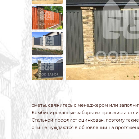
ИЗ 3Д СЕТКИ
ЗАБОРЫ ИЗ П
ИЗ СВАРНОЙ СЕТКИ
ПОД КРИПИ
ИЗ ПРОФИЛЬНОЙ ТРУБЫ
ДЛЯ ДАЧИ
СВАРНЫЕ ЗАБОРЫ
ПОД ДЕРЕВО
ЗАБОРЫ ДЛЯ ДАЧИ
ПОД КАМЕН
ДЕРЕВЯННЫЕ
С КОВАНЫМ
сметы, свяжитесь с менеджером или заполнит
Комбинированные заборы из профлиста отли
Стальной профлист оцинкован, поэтому таки
они не нуждаются в обновлении на протяжени