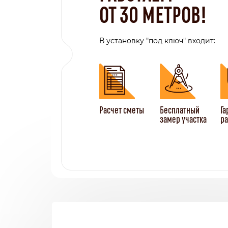
ОТ 30 МЕТРОВ!
В установку "под ключ" входит:
Расчет сметы
Бесплатный
Га
замер участка
ра