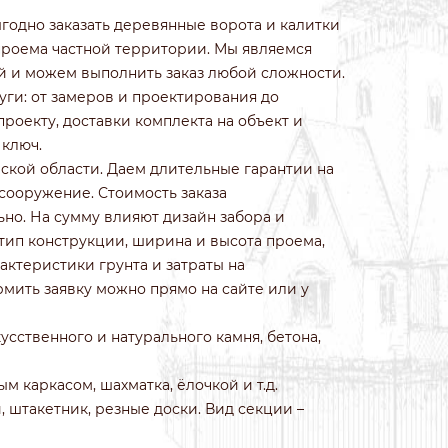
ИЗ КОЛОТОГО КАМНЯ
одно заказать деревянные ворота и калитки
ИЗ ПРИРОДНОГО КАМНЯ
проема частной территории. Мы являемся
ИЗ ФРАНЦУЗСКОГО КАМНЯ
 и можем выполнить заказ любой сложности.
БЕТОННЫЕ
ги: от замеров и проектирования до
ИЗ 3Д СЕТКИ ГИТТЕР
роекту, доставки комплекта на объект и
 ключ.
ской области. Даем длительные гарантии на
 сооружение. Стоимость заказа
но. На сумму влияют дизайн забора и
 тип конструкции, ширина и высота проема,
актеристики грунта и затраты на
мить заявку можно прямо на сайте или у
сственного и натурального камня, бетона,
 каркасом, шахматка, ёлочкой и т.д.
 штакетник, резные доски. Вид секции –