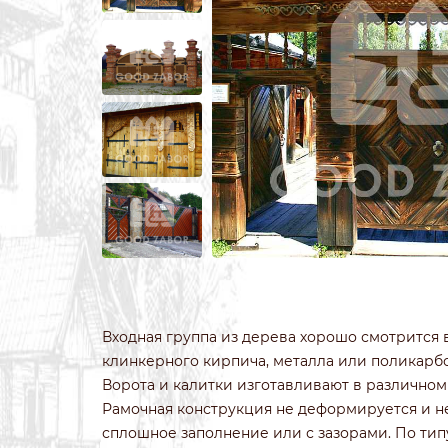
ИЗ 3Д СЕТКИ
ЗАБОРЫ ИЗ П
ИЗ СВАРНОЙ СЕТКИ
ПОД КРИПИ
ИЗ ПРОФИЛЬНОЙ ТРУБЫ
ДЛЯ ДАЧИ
СВАРНЫЕ ЗАБОРЫ
ПОД ДЕРЕВО
ЗАБОРЫ ДЛЯ ДАЧИ
ПОД КАМЕН
ДЕРЕВЯННЫЕ
С КОВАНЫМ
Входная группа из дерева хорошо смотрится 
клинкерного кирпича, металла или поликарбо
Ворота и калитки изготавливают в различном 
Рамочная конструкция не деформируется и не
сплошное заполнение или с зазорами. По тип