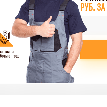
РУБ. З
рантия на
боты от года