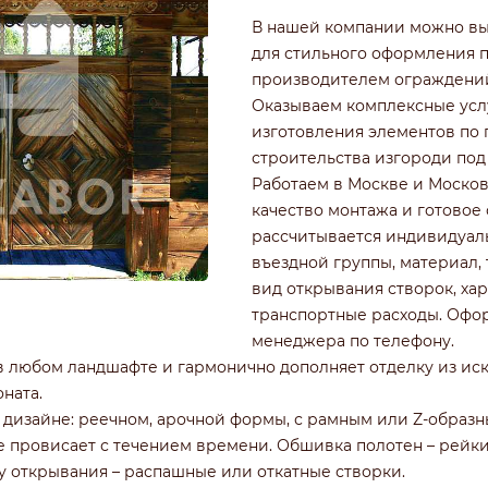
РОФНАСТИЛА
КИРПИЧНЫЕ ЗАБОРЫ
В нашей компании можно выг
Ч
ДЕРЕВЯННЫЕ ЗАБОРЫ
для стильного оформления 
ГОРИЗОНТАЛЬНЫЕ
производителем ограждений
ШАХМАТКА
Оказываем комплексные услу
Ь
ДЛЯ ДАЧИ
изготовления элементов по п
И ЭЛЕМЕНТАМИ
ИЗ ШТАКЕТНИКА
строительства изгороди под
Работаем в Москве и Москов
качество монтажа и готовое
рассчитывается индивидуаль
въездной группы, материал,
вид открывания створок, хар
транспортные расходы. Офор
менеджера по телефону.
в любом ландшафте и гармонично дополняет отделку из иску
ната.
дизайне: реечном, арочной формы, с рамным или Z-образным
 провисает с течением времени. Обшивка полотен – рейки,
у открывания – распашные или откатные створки.