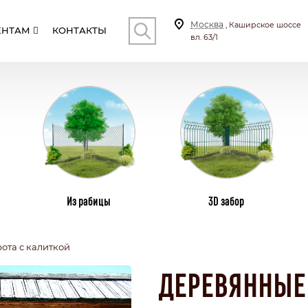
Москва
, Каширское шоссе
ЕНТАМ
КОНТАКТЫ
вл. 63/1
КОНТ
И
СТОЛБЫ
ВИНТОВЫЕ СВАИ
ПЛ
Из рабицы
3D забор
ота с калиткой
СКИЕ
С КИРПИЧНЫМИ СТОЛБАМИ
ТИЛА
КОМБИНИРОВАННЫЕ
ДЕРЕВЯННЫЕ 
СЕКЦИОННЫЙ
БОНАТА
С КАЛИТКОЙ И ВОРОТАМИ