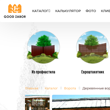
КАТАЛОГ
КАЛЬКУЛЯТОР
ФОТО
КЛИ
ЗАБОРЫ
ВОРОТА
КАЛИТК
Из профнастила
Евроштакетник
Главная
Каталог
Ворота
Деревянные вор
МЕТАЛЛИЧЕСКИЕ ЗАБОРЫ
МЕТАЛЛИЧЕ
ИЗ ЕВРОШТАКЕТНИКА
ИЗ ПРОФНАС
СЕТКА РАБИЦА
СВАРНЫЕ
СЕКЦИОННЫЕ ЗАБОРЫ
ИЗ ПОЛИКАР