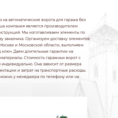
ИЗ КОЛОТОГО КАМНЯ
ИЗ ПРИРОДНОГО КАМНЯ
ИЗ ФРАНЦУЗСКОГО КАМНЯ
з на автоматические ворота для гаража без
БЕТОННЫЕ
аша компания является производителем
ИЗ 3Д СЕТКИ ГИТТЕР
струкций. Мы изготавливаем элементы по
у заказчика. Организуем доставку элементов
 Москве и Московской области, выполняем
д ключ. Даем длительные гарантии на
 материалы. Стоимость гаражных ворот с
 индивидуально. Она зависит от размера
ектации и затрат на транспортные расходы.
 можно у менеджера по телефону или на