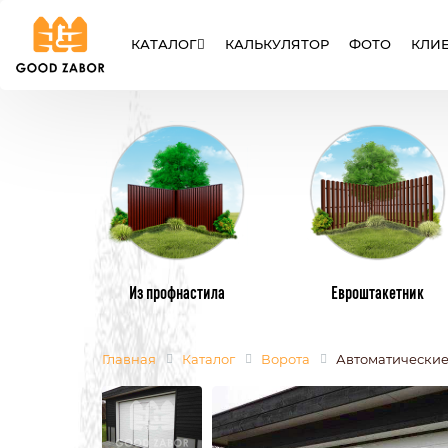
КАТАЛОГ
КАЛЬКУЛЯТОР
ФОТО
КЛИ
ЗАБОРЫ
ВОРОТА
КАЛИТК
Из профнастила
Евроштакетник
Главная
Каталог
Ворота
Автоматические
МЕТАЛЛИЧЕСКИЕ ЗАБОРЫ
МЕТАЛЛИЧЕ
ИЗ ЕВРОШТАКЕТНИКА
ИЗ ПРОФНАС
СЕТКА РАБИЦА
СВАРНЫЕ
СЕКЦИОННЫЕ ЗАБОРЫ
ИЗ ПОЛИКАР