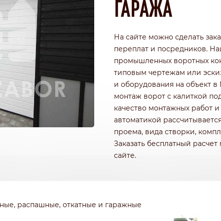
ГАРАЖА
РОФНАСТИЛА
КИРПИЧНЫЕ ЗАБОРЫ
Ч
ДЕРЕВЯННЫЕ ЗАБОРЫ
ГОРИЗОНТАЛЬНЫЕ
На сайте можно сделать зака
ШАХМАТКА
переплат и посредников. Н
Ь
ДЛЯ ДАЧИ
промышленных воротных кон
И ЭЛЕМЕНТАМИ
ИЗ ШТАКЕТНИКА
типовым чертежам или эскиз
и оборудования на объект в
монтаж ворот с калиткой по
качество монтажных работ и
автоматикой рассчитывается
проема, вида створки, компл
Заказать бесплатный расчет
сайте.
ные, распашные, откатные и гаражные