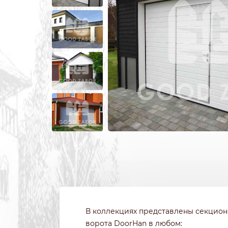
ИЗ 3Д СЕТКИ
ЗАБОРЫ ИЗ П
ИЗ СВАРНОЙ СЕТКИ
ПОД КРИПИ
ИЗ ПРОФИЛЬНОЙ ТРУБЫ
ДЛЯ ДАЧИ
СВАРНЫЕ ЗАБОРЫ
ПОД ДЕРЕВО
ЗАБОРЫ ДЛЯ ДАЧИ
ПОД КАМЕН
ДЕРЕВЯННЫЕ
С КОВАНЫМ
В коллекциях представлены секцион
ворота DoorHan в любом: