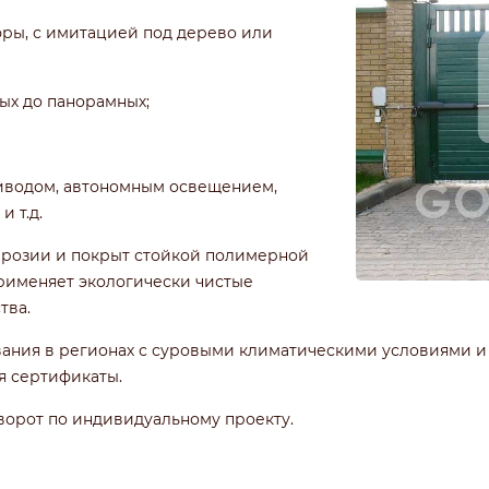
фры, с имитацией под дерево или
ных до панорамных;
иводом, автономным освещением,
 т.д.
ррозии и покрыт стойкой полимерной
применяет экологически чистые
тва.
вания в регионах с суровыми климатическими условиями 
я сертификаты.
ворот по индивидуальному проекту.