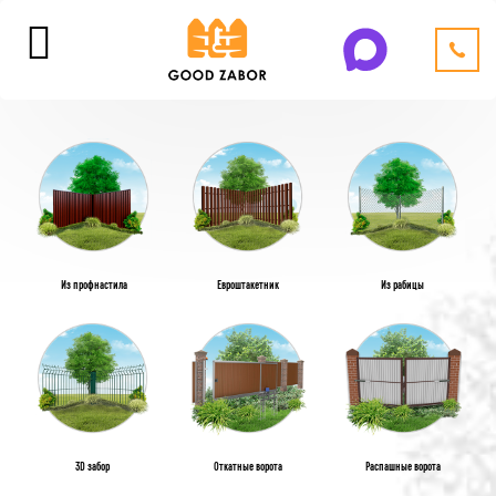
Из профнастила
Евроштакетник
Из рабицы
3D забор
Откатные ворота
Распашные ворота