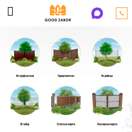
Из профнастила
Евроштакетник
Из рабицы
3D забор
Откатные ворота
Распашные ворота