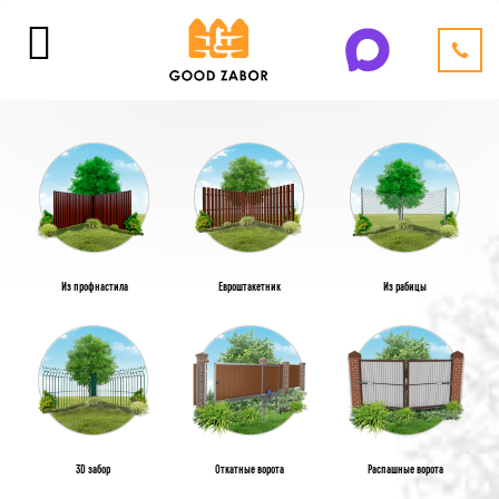
Из профнастила
Евроштакетник
Из рабицы
3D забор
Откатные ворота
Распашные ворота