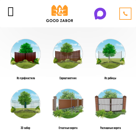
Из профнастила
Евроштакетник
Из рабицы
3D забор
Откатные ворота
Распашные ворота