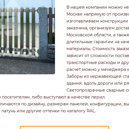
РОФНАСТИЛА
КИРПИЧНЫЕ ЗАБОРЫ
В нашей компании можно нед
Ч
ДЕРЕВЯННЫЕ ЗАБОРЫ
Москве напрямую от произво
ГОРИЗОНТАЛЬНЫЕ
изготавливаем конструкции
ШАХМАТКА
заказчика, организуем доста
Ь
ДЛЯ ДАЧИ
Московской области, а такж
И ЭЛЕМЕНТАМИ
ИЗ ШТАКЕТНИКА
длительные гарантии на кач
материалы. Стоимость заказ
зависит от сложности постав
транспортные расходы и дру
расчет можно у менеджера 
Заборы из нержавеющей стал
зданий, вдоль дороги или р
Светопрозрачные сварные с
посетителям, либо выступают в качестве перил.
ичаются по дизайну, размерам панелей, конфигурации, в
, латунь или другие оттенки по каталогу RAL.