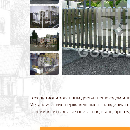
ИЗ 3Д СЕТКИ
ЗАБОРЫ ИЗ П
ИЗ СВАРНОЙ СЕТКИ
ПОД КРИПИ
ИЗ ПРОФИЛЬНОЙ ТРУБЫ
ДЛЯ ДАЧИ
СВАРНЫЕ ЗАБОРЫ
ПОД ДЕРЕВО
ЗАБОРЫ ДЛЯ ДАЧИ
ПОД КАМЕН
ДЕРЕВЯННЫЕ
С КОВАНЫМ
несанкционированный доступ пешеходам или 
Металлические нержавеющие ограждения отл
секции в сигнальные цвета, под сталь, бронзу