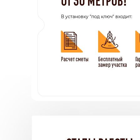
В установку "под ключ" входит:
Расчет сметы
Бесплатный
Га
замер участка
ра