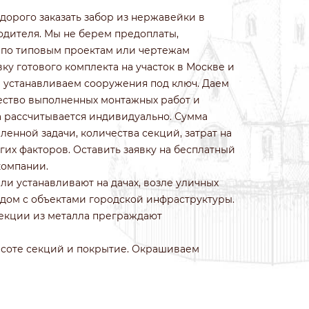
ИЗ КОЛОТОГО КАМНЯ
орого заказать забор из нержавейки в
ИЗ ПРИРОДНОГО КАМНЯ
дителя. Мы не берем предоплаты,
ИЗ ФРАНЦУЗСКОГО КАМНЯ
 по типовым проектам или чертежам
БЕТОННЫЕ
вку готового комплекта на участок в Москве и
ИЗ 3Д СЕТКИ ГИТТЕР
е устанавливаем сооружения под ключ. Даем
ество выполненных монтажных работ и
а рассчитывается индивидуально. Сумма
ленной задачи, количества секций, затрат на
гих факторов. Оставить заявку на бесплатный
компании.
и устанавливают на дачах, возле уличных
ядом с объектами городской инфраструктуры.
екции из металла преграждают
ысоте секций и покрытие. Окрашиваем