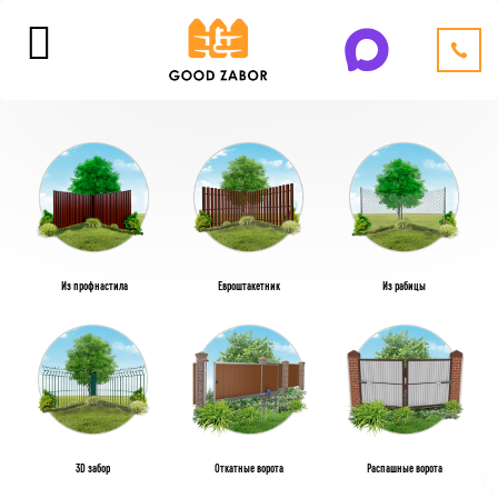
Из профнастила
Евроштакетник
Из рабицы
3D забор
Откатные ворота
Распашные ворота